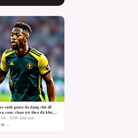
ho sảnh game đa dạng chủ đề
co.com: chọn trò theo độ khó,
 và mức rủi ro
★
4.8 · 3258+ lượt xem
iết →