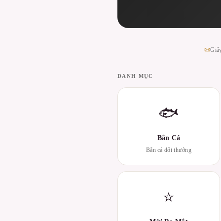
📜
Giấ
DANH MỤC
🐟
Bắn Cá
Bắn cá đổi thưởng
⭐