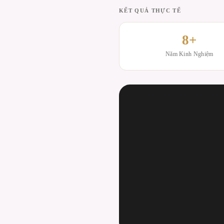
KẾT QUẢ THỰC TẾ
8+
Năm Kinh Nghiệm