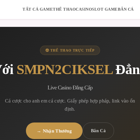
TẤT CẢ GAME
THỂ THAO
CASINO
SLOT GAME
BẮN CÁ
🤑 THỂ THAO TRỰC TIẾP
Với
SMPN2CIKSEL
Đẳn
Live Casino Đẳng Cấp
Cá cược cho anh em cá cược. Giấy phép hợp pháp, link vào ổn
định.
→ Nhận Thưởng
Bắn Cá