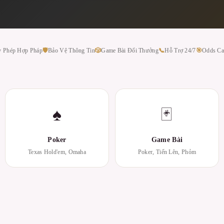
y Phép Hợp Pháp
🛡
Bảo Vệ Thông Tin
🎲
Game Bài Đổi Thưởng
📞
Hỗ Trợ 24/7
🎯
Odds Ca
♠
🃏
Poker
Game Bài
Texas Hold'em, Omaha
Poker, Tiến Lên, Phỏm