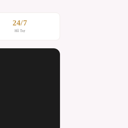
24/7
Hỗ Trợ