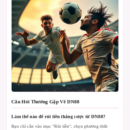
Câu Hỏi Thường Gặp Về DN88
Làm thế nào để rút tiền thắng cược từ DN88?
Bạn chỉ cần vào mục "Rút tiền", chọn phương thức