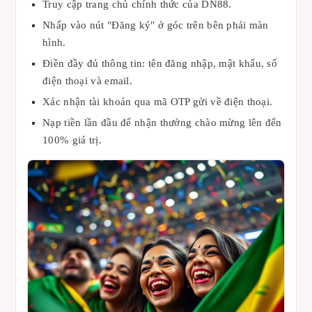
Truy cập trang chủ chính thức của DN88.
Nhấp vào nút "Đăng ký" ở góc trên bên phải màn
hình.
Điền đầy đủ thông tin: tên đăng nhập, mật khẩu, số
điện thoại và email.
Xác nhận tài khoản qua mã OTP gửi về điện thoại.
Nạp tiền lần đầu để nhận thưởng chào mừng lên đến
100% giá trị.