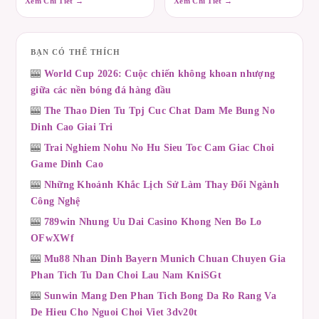
Xem Chi Tiết →
Xem Chi Tiết →
BẠN CÓ THỂ THÍCH
🎰
World Cup 2026: Cuộc chiến không khoan nhượng
giữa các nền bóng đá hàng đầu
🎰
The Thao Dien Tu Tpj Cuc Chat Dam Me Bung No
Dinh Cao Giai Tri
🎰
Trai Nghiem Nohu No Hu Sieu Toc Cam Giac Choi
Game Dinh Cao
🎰
Những Khoảnh Khắc Lịch Sử Làm Thay Đổi Ngành
Công Nghệ
🎰
789win Nhung Uu Dai Casino Khong Nen Bo Lo
OFwXWf
🎰
Mu88 Nhan Dinh Bayern Munich Chuan Chuyen Gia
Phan Tich Tu Dan Choi Lau Nam KniSGt
🎰
Sunwin Mang Den Phan Tich Bong Da Ro Rang Va
De Hieu Cho Nguoi Choi Viet 3dv20t