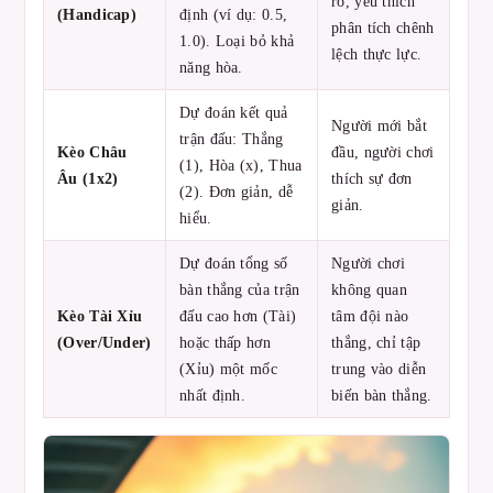
ro, yêu thích
(Handicap)
định (ví dụ: 0.5,
phân tích chênh
1.0). Loại bỏ khả
lệch thực lực.
năng hòa.
Dự đoán kết quả
Người mới bắt
trận đấu: Thắng
Kèo Châu
đầu, người chơi
(1), Hòa (x), Thua
Âu (1x2)
thích sự đơn
(2). Đơn giản, dễ
giản.
hiểu.
Dự đoán tổng số
Người chơi
bàn thắng của trận
không quan
Kèo Tài Xỉu
đấu cao hơn (Tài)
tâm đội nào
(Over/Under)
hoặc thấp hơn
thắng, chỉ tập
(Xỉu) một mốc
trung vào diễn
nhất định.
biến bàn thắng.