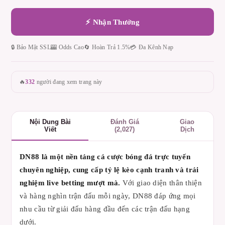
⚡ Nhận Thưởng
🔒 Bảo Mật SSL
🎰 Odds Cao
🔄 Hoàn Trả 1.5%
💳 Đa Kênh Nạp
🔥
332
người đang xem trang này
Nội Dung Bài
Đánh Giá
Giao
Viết
(2,027)
Dịch
DN88 là một nền tảng cá cược bóng đá trực tuyến
chuyên nghiệp, cung cấp tỷ lệ kèo cạnh tranh và trải
nghiệm live betting mượt mà.
Với giao diện thân thiện
và hàng nghìn trận đấu mỗi ngày, DN88 đáp ứng mọi
nhu cầu từ giải đấu hàng đầu đến các trận đấu hạng
dưới.