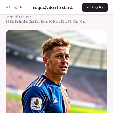
smpn2ciksel.sch.id
.
Trang Chủ
Đăng Ký
Home
›
Tất Cả Game
›
S8 Dự Đoán Mọi Giải Đấu Bóng Đá Hàng Đầu: Sân Chơi Của