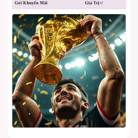
Gói Khuyến Mãi
Giá Trị</