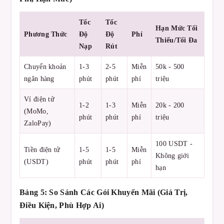
Tốc
Tốc
Hạn Mức Tối
Phương Thức
Độ
Độ
Phí
Thiểu/Tối Đa
Nạp
Rút
Chuyển khoản
1-3
2-5
Miễn
50k - 500
ngân hàng
phút
phút
phí
triệu
Ví điện tử
1-2
1-3
Miễn
20k - 200
(MoMo,
phút
phút
phí
triệu
ZaloPay)
100 USDT -
Tiền điện tử
1-5
1-5
Miễn
Không giới
(USDT)
phút
phút
phí
hạn
Bảng 5: So Sánh Các Gói Khuyến Mãi (Giá Trị,
Điều Kiện, Phù Hợp Ai)