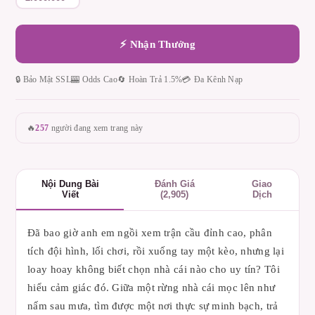
⚡ Nhận Thưởng
🔒 Bảo Mật SSL
🎰 Odds Cao
🔄 Hoàn Trả 1.5%
💳 Đa Kênh Nạp
🔥
257
người đang xem trang này
Nội Dung Bài
Đánh Giá
Giao
Viết
(2,905)
Dịch
Đã bao giờ anh em ngồi xem trận cầu đỉnh cao, phân
tích đội hình, lối chơi, rồi xuống tay một kèo, nhưng lại
loay hoay không biết chọn nhà cái nào cho uy tín? Tôi
hiểu cảm giác đó. Giữa một rừng nhà cái mọc lên như
nấm sau mưa, tìm được một nơi thực sự minh bạch, trả